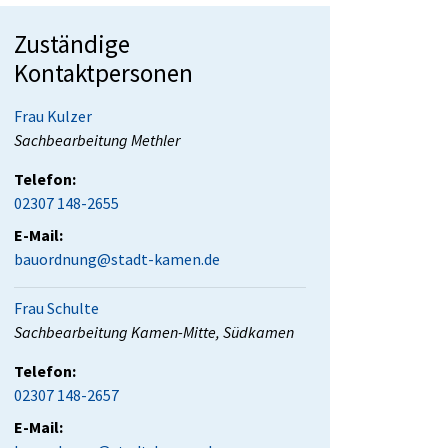
Zuständige
Kontaktpersonen
Frau Kulzer
Position:
Sachbearbeitung Methler
Telefon:
02307 148-2655
E-Mail:
bauordnung@stadt-kamen.de
Frau Schulte
Position:
Sachbearbeitung Kamen-Mitte, Südkamen
Telefon:
02307 148-2657
E-Mail: