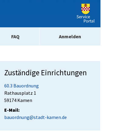
FAQ
Anmelden
Zuständige Einrichtungen
60.3 Bauordnung
Straße:
Hausnummer:
Rathausplatz
1
PLZ:
Ort:
59174
Kamen
E-Mail:
bauordnung@stadt-kamen.de