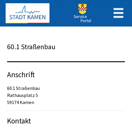
Zum Header
Zum Hauptinhalt
Zum Footer
Zum Hauptinhalt springen
60.1 Straßenbau
Anschrift
60.1 Straßenbau
Rathausplatz
5
59174
Kamen
Kontakt