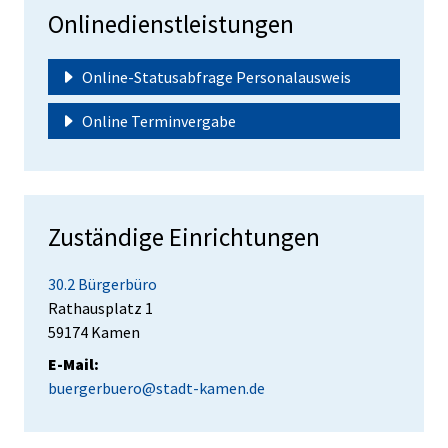
Onlinedienstleistungen
Online-Statusabfrage Personalausweis
Online Terminvergabe
Zuständige Einrichtungen
30.2 Bürgerbüro
Straße:
Hausnummer:
Rathausplatz
1
PLZ:
Ort:
59174
Kamen
E-Mail:
buergerbuero@stadt-kamen.de