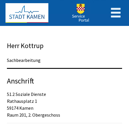
Zum Header
Zum Hauptinhalt
Zum Footer
Zum Hauptinhalt springen
Herr Kottrup
Sachbearbeitung
Anschrift
51.2 Soziale Dienste
Rathausplatz
1
59174
Kamen
Raum 201, 2. Obergeschoss