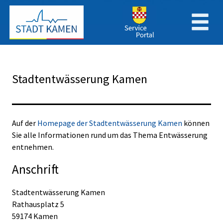
Zum Header
Zum Hauptinhalt
Zum Footer
Zum Hauptinhalt springen
Stadtentwässerung Kamen
Beschreibung
Auf der
Homepage der Stadtentwässerung Kamen
können
Sie alle Informationen rund um das Thema Entwässerung
entnehmen.
Anschrift
Stadtentwässerung Kamen
Rathausplatz
5
59174
Kamen