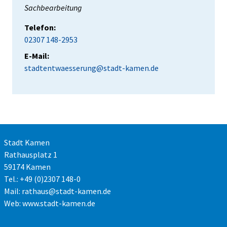
Position:
Sachbearbeitung
Telefon:
02307 148-2953
E-Mail:
stadtentwaesserung@stadt-kamen.de
Stadt Kamen
Rathausplatz 1
59174 Kamen
Tel.: +49 (0)2307 148-0
Mail:
rathaus@stadt-kamen.de
Web:
www.stadt-kamen.de