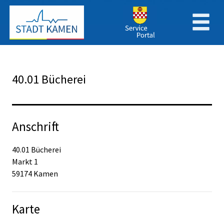
Zum Header
Zum Hauptinhalt
Zum Footer
Zum Hauptinhalt springen
40.01 Bücherei
Anschrift
40.01 Bücherei
Markt
1
59174
Kamen
Karte