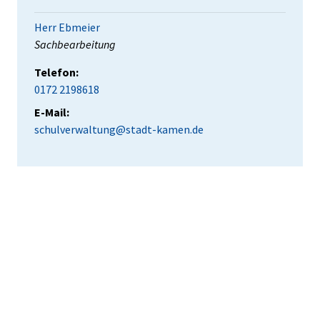
Herr Ebmeier
Position:
Sachbearbeitung
Telefon:
0172 2198618
E-Mail:
schulverwaltung@stadt-kamen.de