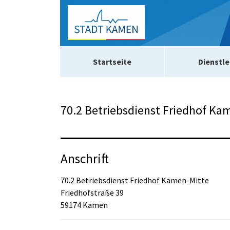
Zum Header
Zum Hauptinhalt
Zum Footer
Zum Hauptinhalt springen
Startseite
Dienstle
70.2 Betriebsdienst Friedhof Ka
Anschrift
70.2 Betriebsdienst Friedhof Kamen-Mitte
Friedhofstraße
39
59174
Kamen