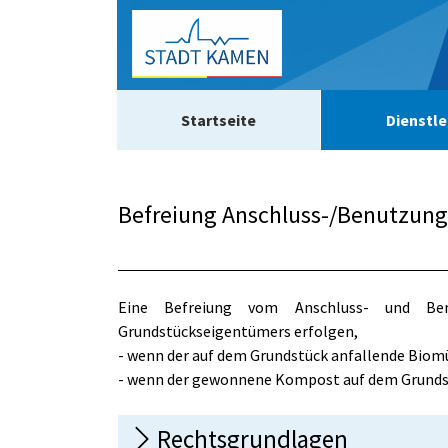
Zum Header
Zum Hauptinhalt
Zum Footer
Zum Hauptinhalt springen
Startseite
Dienstle
Befreiung Anschluss-/Benutzun
Beschreibung
Eine Befreiung vom Anschluss- und Be
Grundstückseigentümers erfolgen,
- wenn der auf dem Grundstück anfallende Biom
- wenn der gewonnene Kompost auf dem Grundst
Rechtsgrundlagen