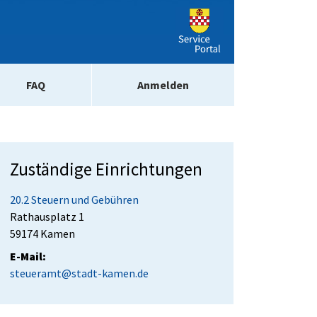
FAQ
Anmelden
Zuständige Einrichtungen
20.2 Steuern und Gebühren
Straße:
Hausnummer:
Rathausplatz
1
PLZ:
Ort:
59174
Kamen
E-Mail:
steueramt@stadt-kamen.de