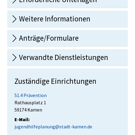
Weitere Informationen
Anträge/Formulare
Verwandte Dienstleistungen
Zuständige Einrichtungen
51.4 Prävention
Straße:
Hausnummer:
Rathausplatz
1
PLZ:
Ort:
59174
Kamen
E-Mail:
jugendhilfeplanung@stadt-kamen.de