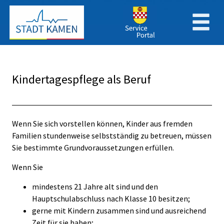
Zum Header
Zum Hauptinhalt
Zum Footer
Zum Hauptinhalt springen
Kindertagespflege als Beruf
Beschreibung
Wenn Sie sich vorstellen können, Kinder aus fremden
Familien stundenweise selbstständig zu betreuen, müssen
Sie bestimmte Grundvoraussetzungen erfüllen.
Wenn Sie
mindestens 21 Jahre alt sind und den
Hauptschulabschluss nach Klasse 10 besitzen;
gerne mit Kindern zusammen sind und ausreichend
Zeit für sie haben;