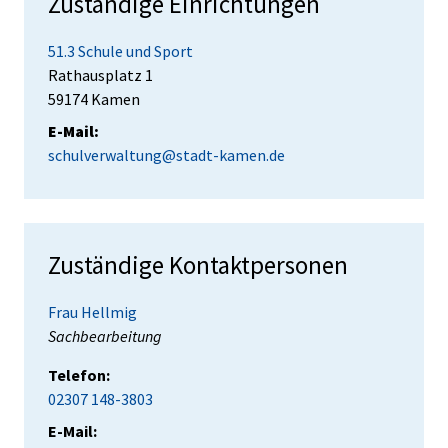
Zuständige Einrichtungen
51.3 Schule und Sport
Straße:
Hausnummer:
Rathausplatz
1
PLZ:
Ort:
59174
Kamen
E-Mail:
schulverwaltung@stadt-kamen.de
Zuständige Kontaktpersonen
Frau Hellmig
Position:
Sachbearbeitung
Telefon:
02307 148-3803
E-Mail: