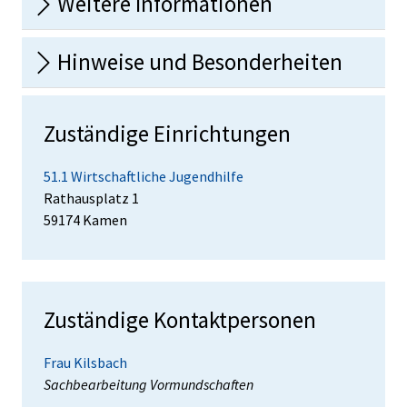
Weitere Informationen
Hinweise und Besonderheiten
Zuständige Einrichtungen
51.1 Wirtschaftliche Jugendhilfe
Straße:
Hausnummer:
Rathausplatz
1
PLZ:
Ort:
59174
Kamen
Zuständige Kontaktpersonen
Frau Kilsbach
Position:
Sachbearbeitung Vormundschaften