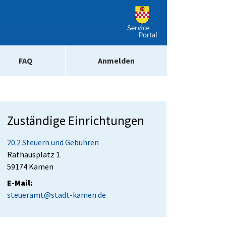
FAQ
Anmelden
Zuständige Einrichtungen
20.2 Steuern und Gebühren
Straße:
Hausnummer:
Rathausplatz
1
PLZ:
Ort:
59174
Kamen
E-Mail:
steueramt@stadt-kamen.de