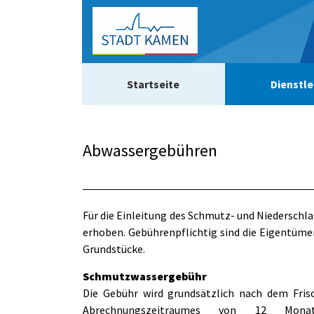
Zum Header
Zum Hauptinhalt
Zum Footer
Zum Hauptinhalt springen
Startseite
Dienstle
Abwassergebühren
Beschreibung
Für die Einleitung des Schmutz- und Niederschl
erhoben. Gebührenpflichtig sind die Eigentüm
Grundstücke.
Schmutzwassergebühr
Die Gebühr wird grundsätzlich nach dem Fri
Abrechnungszeitraumes von 12 Mon