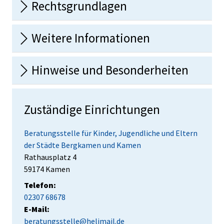
Rechtsgrundlagen
Weitere Informationen
Hinweise und Besonderheiten
Zuständige Einrichtungen
Beratungsstelle für Kinder, Jugendliche und Eltern
der Städte Bergkamen und Kamen
Straße:
Hausnummer:
Rathausplatz
4
PLZ:
Ort:
59174
Kamen
Telefon:
02307 68678
E-Mail:
beratungsstelle@helimail.de